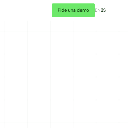
Pide una demo
EN
ES