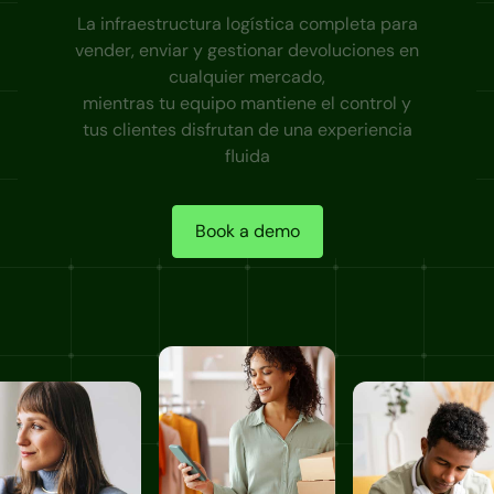
La infraestructura logística completa para
vender, enviar y gestionar devoluciones en
cualquier mercado,
mientras tu equipo mantiene el control y
tus clientes disfrutan de una experiencia
fluida
Book a demo