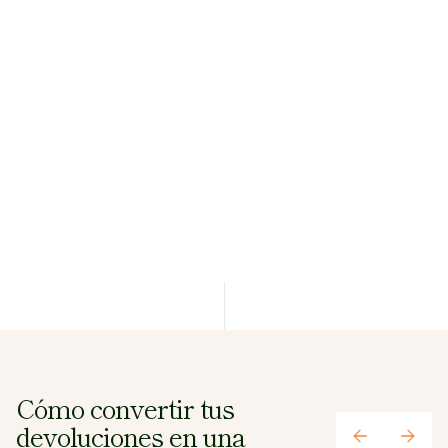
de otros productos a tu
Potencia el
clientes. Por ejemplo, resalta
upselling
la nueva colección o incluso
4
gracias a la
una serie de productos que
recomendación
quieres liquidar por fin de
de productos
temporada. Una opción más
de fidelización y de convertir
una devolución o cambio en
una nueva compra.
Cómo convertir tus
devoluciones en una