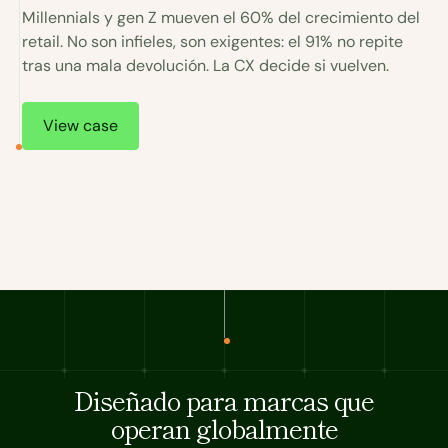
h
Millennials y gen Z mueven el 60% del crecimiento del
retail. No son infieles, son exigentes: el 91% no repite
C
tras una mala devolución. La CX decide si vuelven.
e
al
u
y
View case
Diseñado para marcas que
operan globalmente