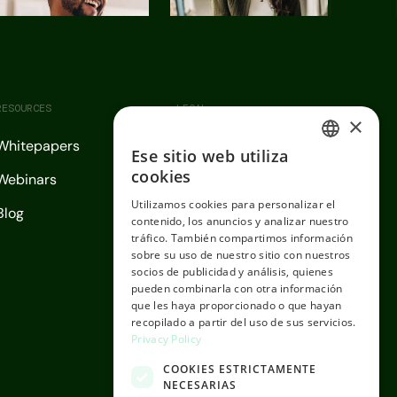
RESOURCES
LEGAL
×
Whitepapers
Legal
Ese sitio web utiliza
ENGLISH
cookies
Webinars
Política de privacidad
SPANISH
Utilizamos cookies para personalizar el
Blog
Política de cookies
contenido, los anuncios y analizar nuestro
tráfico. También compartimos información
Política de seguridad
sobre su uso de nuestro sitio con nuestros
socios de publicidad y análisis, quienes
pueden combinarla con otra información
que les haya proporcionado o que hayan
recopilado a partir del uso de sus servicios.
Privacy Policy
COOKIES ESTRICTAMENTE
NECESARIAS