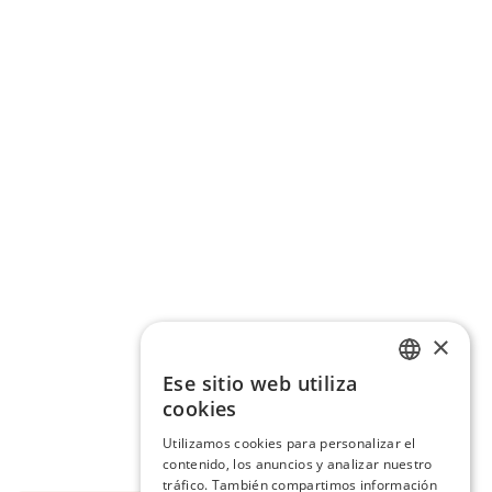
Cambio
Nuevo producto enviado antes de
llegar la devolución, venta
retenida
Cobertura
×
Si hay fraude, el coste lo asume
Ese sitio web utiliza
ENGLISH
Reveni, no la marca
cookies
SPANISH
Utilizamos cookies para personalizar el
contenido, los anuncios y analizar nuestro
tráfico. También compartimos información