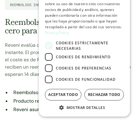
sobre su uso de nuestro sitio con nuestros
REEMBOLSOS INSTANTÁNEOS
socios de publicidad y análisis, quienes
pueden combinarla con otra información
Reembolso en 2,5 segundos, riesgo
que les haya proporcionado o que hayan
cero para la marca
recopilado a partir del uso de sus servicios.
Privacy Policy
COOKIES ESTRICTAMENTE
Reveni evalúa cada solicitud y procesa el reembolso al
NECESARIAS
instante. El producto se recoge después. Si hay fraude,
COOKIES DE RENDIMIENTO
el coste es de Reveni, no de la marca. Los clientes que
reciben un reembolso rápido vuelven a comprar. Los que
COOKIES DE PREFERENCIAS
esperan 14 días, no.
COOKIES DE FUNCIONALIDAD
Reembolso procesado en 2,5 segundos
ACEPTAR TODO
RECHAZAR TODO
Producto recogido después de la aprobación
MOSTRAR DETALLES
Reveni asume el riesgo de fraude