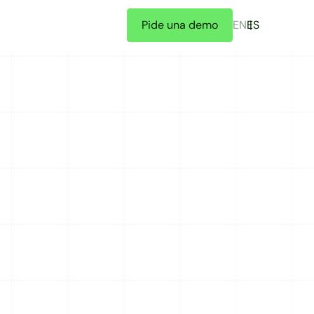
Pide una demo
EN
ES