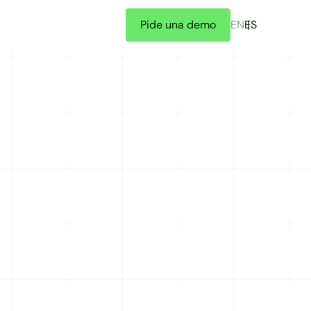
Pide una demo
EN
ES