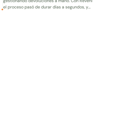
gestionando devoluciones a mano. Con Reveni
el proceso pasó de durar días a segundos, y
volver a comprar es más fácil.
Ver caso