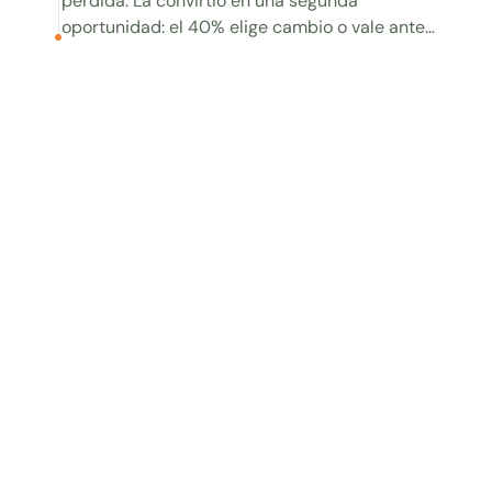
perdida. La convirtió en una segunda
oportunidad: el 40% elige cambio o vale antes
que el reembolso. El dinero se queda, y el
cliente.
Ver caso