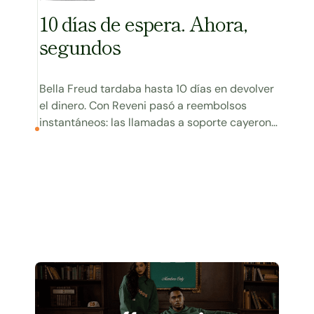
10 días de espera. Ahora,
segundos
Bella Freud tardaba hasta 10 días en devolver
el dinero. Con Reveni pasó a reembolsos
instantáneos: las llamadas a soporte cayeron
un 20% y su Trustpilot subió de 4,3 a 4,8.
Ver caso