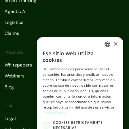
Smart Tracking
Agentic AI
Logistics
Claims
×
Ese sitio web utiliza
RESOURCES
ENGLISH
cookies
Whitepapers
SPANISH
Utilizamos cookies para personalizar el
contenido, los anuncios y analizar nuestro
Webinars
tráfico. También compartimos información
sobre su uso de nuestro sitio con nuestros
Blog
socios de publicidad y análisis, quienes
pueden combinarla con otra información
que les haya proporcionado o que hayan
LEGAL
recopilado a partir del uso de sus servicios.
Privacy Policy
Legal
COOKIES ESTRICTAMENTE
NECESARIAS